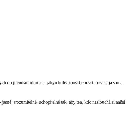
 bych do přenosu informací jakýmkoliv způsobem vstupovala já sama.
jasné, srozumitelné, uchopitelné tak, aby ten, kdo naslouchá si našel