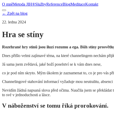
O mně
Metoda JIH®
Služby
Reference
Blog
Meditace
Kontakt
← Zpět na blog
22. ledna 2024
Hra se stíny
Rozehrané hry stínů jsou iluzí rozumu a ega. Bůh stíny prosvětlu
Dnes přišlo velmi zajímavé téma, na které channelingem nechám přijí
Já sama jsem zvědavá, jaké boží poselství se k vám dnes nese,
co je pod ním skryto. Mým úkolem je zaznamenat to, co je pro vás p
Channelingové stahování informací vyžaduje mou neutralitu, absenci
Nevidím žádná napsaná slova před očima. Naučila jsem se překládat to 
to své v jednoduchosti a lásce.
V náboženství se tomu říká prorokování.