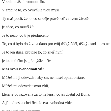
V srdci máš ohromnou sílu.
V srdci je to, co ovlivňuje tvou mysl.
Ty máš pocit, že to, co se děje právě teď ve tvém životě,
je něco, co musíš žít.
Je to něco, co ti je předurčeno.
To, co ti bylo do života dáno pro tvůj těžký úděl, těžký osud a pro nep
Je to jen iluze, protože to, co žiješ nyní,
je to, nad čím jsi přemýšlel dřív.
Máš svou svobodnou vůli.
Můžeš mi ji odevzdat, aby ses nemusel opírat o staré.
Můžeš mi odevzdat svou vůli,
která je považovaná za to nejlepší, co jsi dostal od Boha.
A já ti dneska chci říct, že tvá svobodná vůle