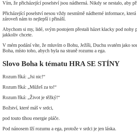
Vím, že přicházející poselství jsou nádherná. Nikdy se nestalo, aby p
Přicházející poselství nesou vždy nesmírně nádherné informace, která př
zároveň nám to nejlepší i přináší.
Abychom si my, lidé, svým postojem přestali házet klacky pod nohy pr
jakkoliv chcete.
V mém podání víte, že mluvím o Bohu, Ježíši, Duchu svatém jako součá
Boha, místo toho, abych byla na straně rozumu a ega.
Slovo Boha k tématu HRA SE STÍNY
Rozum říká: „Jsi nic!“
Rozum říká: „Můžeš za to!“
Rozum říká: „Život je těžký!“
Božství, které máš v srdci,
pod touto tíhou energie pláče.
Pod nánosem lží rozumu a ega, protože v srdci je jen láska.