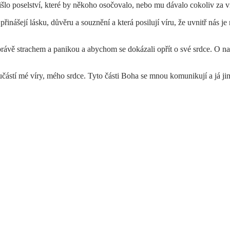
řišlo poselství, které by někoho osočovalo, nebo mu dávalo cokoliv za v
inášejí lásku, důvěru a souznění a která posilují víru, že uvnitř nás je 
ávě strachem a panikou a abychom se dokázali opřít o své srdce. O naše
stí mé víry, mého srdce. Tyto části Boha se mnou komunikují a já jim 