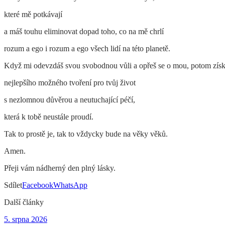
které mě potkávají
a máš touhu eliminovat dopad toho, co na mě chrlí
rozum a ego i rozum a ego všech lidí na této planetě.
Když mi odevzdáš svou svobodnou vůli a opřeš se o mou, potom získá
nejlepšího možného tvoření pro tvůj život
s nezlomnou důvěrou a neutuchající péčí,
která k tobě neustále proudí.
Tak to prostě je, tak to vždycky bude na věky věků.
Amen.
Přeji vám nádherný den plný lásky.
Sdílet
Facebook
WhatsApp
Další články
5. srpna 2026