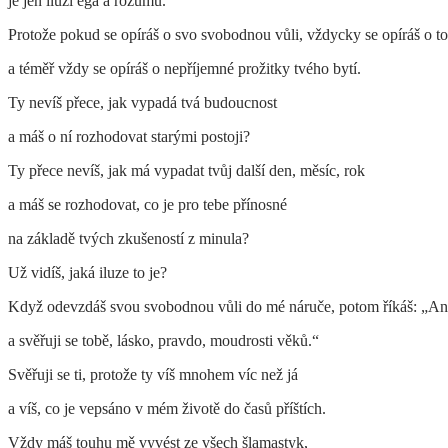
je jen iluzí ega a rozumu.
Protože pokud se opíráš o svo svobodnou vůli, vždycky se opíráš o to, 
a téměř vždy se opíráš o nepříjemné prožitky tvého bytí.
Ty nevíš přece, jak vypadá tvá budoucnost
a máš o ní rozhodovat starými postoji?
Ty přece nevíš, jak má vypadat tvůj další den, měsíc, rok
a máš se rozhodovat, co je pro tebe přínosné
na základě tvých zkušeností z minula?
Už vidíš, jaká iluze to je?
Když odevzdáš svou svobodnou vůli do mé náruče, potom říkáš: „Ano,
a svěřuji se tobě, lásko, pravdo, moudrosti věků.“
Svěřuji se ti, protože ty víš mnohem víc než já
a víš, co je vepsáno v mém životě do časů příštích.
Vždy máš touhu mě vyvést ze všech šlamastyk,