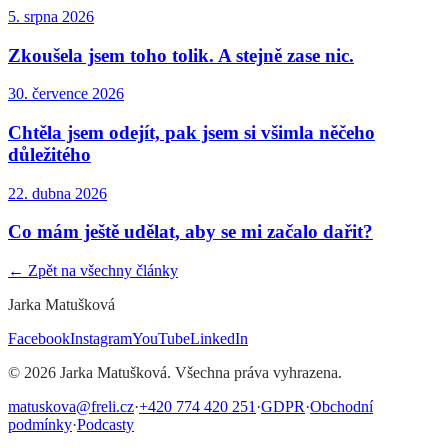
5. srpna 2026
Zkoušela jsem toho tolik. A stejně zase nic.
30. července 2026
Chtěla jsem odejít, pak jsem si všimla něčeho
důležitého
22. dubna 2026
Co mám ještě udělat, aby se mi začalo dařit?
← Zpět na všechny články
Jarka Matušková
Facebook
Instagram
YouTube
LinkedIn
©
2026
Jarka Matušková. Všechna práva vyhrazena.
matuskova@freli.cz
·
+420 774 420 251
·
GDPR
·
Obchodní
podmínky
·
Podcasty