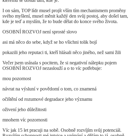
kterému se dostal tam, kde je.
I on sám, TOP lídr musel projít vším tím mechanismem proměny
svého myšlení, musel měnit každý den svůj postoj, aby došel tam,
kde je teď a myslím, že to bude dělat do konce svého života.
OSOBNÍ ROZVOJ není sprosté slovo
asi má něco do sebe, když se ho všichni tolik bojí
pokazili jeho reputaci ti, kteří hlásali něco jiného, než sami žili
Večer jsem usínala s pocitem, že si negativní nálepku pojem
OSOBNÍ ROZVOJ nezaslouží a o to víc potřebuje:
mou pozornost
návrat na výsluní v povědomí o tom, co znamená
očištění od rozumové degradace jeho významu
oživení jeho důležitosti
mnohem víc pozornosti
Víc jak 15 let pracuji na sobě. Osobně rozvíjím svůj potenciál.
Rozvíjím schopnosti mé intuice a vnímání a dělám to já, osobně.