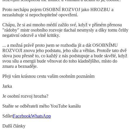
Proto nechápu pojem OSOBNÍ ROZVOJ jako HROZBU a
nezasluhuje si nepochopitelné opovržení.
Chápu, že si asi mnoho médií zažilo své, když v přímém přenosu
"rádoby" mistr osobního rozvoje tlachal nesmysly a díky tomu čelily
negativní odezvě a vlně kritiky.
... a možná právě proto jsem se rozhodla jít a dát OSOBNÍMU
ROZVOJI znovu jeho podstatu, jeho sílu a věhlas. Protože tato dvě
slova jsou přesně to, co každý z nás podstupuje a bude skvělé, když
svou sílu a energii bude věnovat do toho kladnějšího, místo do
zmaru a beznaděje.
Přeji vám krásnou cestu vašim osobním poznáním
Jarka
Je osobní rozvoj hrozba?
Staňte se odběrateli mého YouTube kanálu
Sdílet
Facebook
WhatsApp
Další články