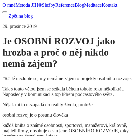
O mně
Metoda JIH®
Služby
Reference
Blog
Meditace
Kontakt
← Zpět na blog
29. prosince 2019
Je OSOBNÍ ROZVOJ jako
hrozba a proč o něj nikdo
nemá zájem?
### Jé nezlobte se, my nemáme zájem o projekty osobního rozvoje.
Tak s touto větou jsem se setkala během tohoto roku několikrát.
Naposledy v komunikaci s top lídrem podcastového světa.
Nějak mi to nezapadá do reality života, protože
osobní rozvoj je o posunu člověka
každá kniha o známé osobnosti, sportovci, manažerovi, královně,
majiteli firmy, obsahuje cestu jeno OSOBNÍHO ROZVOJE, díky