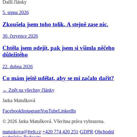
Další články
5. srpna 2026
Zkoušela jsem toho tolik. A stejně zase nic.
30. července 2026
Chtěla jsem odejít, pak jsem si všimla něčeho
důležitého
22. dubna 2026
Co mám ještě udělat, aby se mi začalo dařit?
← Zpět na všechny články
Jarka Matušková
Facebook
Instagram
YouTube
LinkedIn
©
2026
Jarka Matušková. Všechna práva vyhrazena.
matuskova@freli.cz
·
+420 774 420 251
·
GDPR
·
Obchodní