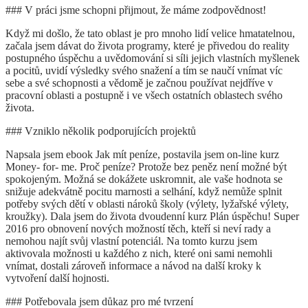
### V práci jsme schopni přijmout, že máme zodpovědnost!
Když mi došlo, že tato oblast je pro mnoho lidí velice hmatatelnou,
začala jsem dávat do života programy, které je přivedou do reality
postupného úspěchu a uvědomování si síli jejich vlastních myšlenek
a pocitů, uvidí výsledky svého snažení a tím se naučí vnímat víc
sebe a své schopnosti a vědomě je začnou používat nejdříve v
pracovní oblasti a postupně i ve všech ostatních oblastech svého
života.
### Vzniklo několik podporujících projektů
Napsala jsem ebook Jak mít peníze, postavila jsem on-line kurz
Money- for- me. Proč peníze? Protože bez peněz není možné být
spokojeným. Možná se dokážete uskromnit, ale vaše hodnota se
snižuje adekvátně pocitu marnosti a selhání, když nemůže splnit
potřeby svých dětí v oblasti nároků školy (výlety, lyžařské výlety,
kroužky). Dala jsem do života dvoudenní kurz Plán úspěchu! Super
2016 pro obnovení nových možností těch, kteří si neví rady a
nemohou najít svůj vlastní potenciál. Na tomto kurzu jsem
aktivovala možnosti u každého z nich, které oni sami nemohli
vnímat, dostali zároveň informace a návod na další kroky k
vytvoření další hojnosti.
### Potřebovala jsem důkaz pro mé tvrzení