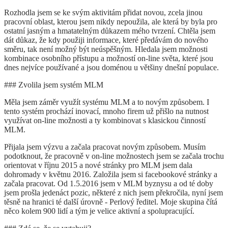
Rozhodla jsem se ke svým aktivitám přidat novou, zcela jinou
pracovní oblast, kterou jsem nikdy nepoužila, ale která by byla pro
ostatní jasným a hmatatelným důkazem mého tvrzení. Chtěla jsem
dát důkaz, že kdy použiji informace, které předávám do nového
směru, tak není možný být neúspěšným. Hledala jsem možnosti
kombinace osobního přístupu a možností on-line světa, které jsou
dnes nejvíce používané a jsou doménou u většiny dnešní populace.
### Zvolila jsem systém MLM
Měla jsem záměr využít systému MLM a to novým způsobem. I
tento systém prochází inovací, mnoho firem už přišlo na nutnost
využívat on-line možnosti a ty kombinovat s klasickou činností
MLM.
Přijala jsem výzvu a začala pracovat novým způsobem. Musím
podotknout, že pracovně v on-line možnostech jsem se začala trochu
orientovat v říjnu 2015 a nové stránky pro MLM jsem dala
dohromady v květnu 2016. Založila jsem si facebookové stránky a
začala pracovat. Od 1.5.2016 jsem v MLM byznysu a od té doby
jsem prošla jedenáct pozic, některé z nich jsem překročila, nyní jsem
těsně na hranici té další úrovně - Perlový ředitel. Moje skupina čítá
něco kolem 900 lidí a tým je velice aktivní a spolupracující.