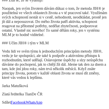
### Zdá se, že se vytahuji?
Naopak, jen svým životem dávám důkaz o tom, že metoda JIH® je
použitelná ve všech oblastech života a v té pracovní také. Využímám
svých schopností nestát si v cestě, nehodnotit, neodkládat, prostě jen
jít dál a neposuzovat. Do mého života patří aktivita, schopnost
reagovat na přítomné potřeby, nedělat zbytečnosti, podporovat
ostatní. Vlastně nic nového! To samé dělám roky, jen v systému
MLM je to hodně viditelné.
### Učím JIH® i tým v MLM
Vedu lidi ve svém týmu k jednoduchým principům metody JIH®,
vedu je ke spolupráci, ale také k podpoře a aktivnímu přístupu k
rozhodnutím, které udělají. Oslavujeme úspěchy a slzy neúspěchu
dáváme do pochopení, jak to chtějí žít dál. Jdeme tak den za dnem a
tam, kde jiní jdou roky, nám trvá několik měsíců. Když znáte
principy života, potom v každé oblasti života se musí dít změny,
které vás vedou k lepšímu.
Jarka Matušková
Zlatá ředitelka TianDe ČR
Sdílet
Facebook
WhatsApp