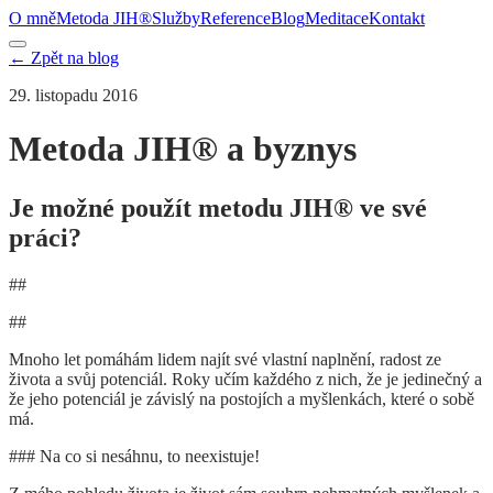
O mně
Metoda JIH®
Služby
Reference
Blog
Meditace
Kontakt
← Zpět na blog
29. listopadu 2016
Metoda JIH® a byznys
Je možné použít metodu JIH® ve své
práci?
##
##
Mnoho let pomáhám lidem najít své vlastní naplnění, radost ze
života a svůj potenciál. Roky učím každého z nich, že je jedinečný a
že jeho potenciál je závislý na postojích a myšlenkách, které o sobě
má.
### Na co si nesáhnu, to neexistuje!