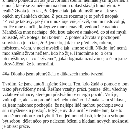
Z mého pohledu života je život sám souhrn nehmatných myšlenek a
emocí, které se zaměřením na danou oblast stávájí hmotnými. V
realitě života je to tak, že žijeme tak, jak přemýšlíme a jak se v
oněch myšlenkách cítíme. Z pozice rozumu je to právě naopak.
"Život je takový, jaký mi umožňuje vnější svět, oni mi nedovolují,
rodiče mne naučili, kolegové mne nenávidí, vedoucí je nadutec.
Manžel/ka mne nechápe, děti jsou takové a makové, co si asi myslí
sousedé, šéf, kolega, lidi kolem". Z pohledu života v pochopení
souvislostí je to tak, že žijeme to, jak jsme před lety, rokem,
měsícem, včera, v noci mysleli a jak jsme se cítíli. Nikdo jiný nemá
moc změnit život než ten, kdo ho žije. Hmotníme to, o čem
přemýšlíme, na co "kýveme", jaká dogmata uznáváme, o čem jsme
přesvědčeni, že je normální.
### Dlouho jsem přemýšlela o důkazech mého tvrzení
Tvrdím, že jsme autoři našeho života. Ten, kdo žádá o pomoc o tom
takto přesvědčený není. Řešíme vztahy, práci, peníze, děti, všechny
vztahové situace, které jim předvádím v energii pocitů. Vidí je,
vnímají je, ale jsou pro ně iluzí nehmatného. Lámala jsem si hlavu,
až jsem nakonec pochopila, že nejlépe lidé mohou pochopit svou
sílu myšlenek a postojů, když je uvidí a ucítí v realitě tam, kde to
prostě nemohou zpochybnit. Tou jedinou oblastí, kde jsou schopni
být sebou, dělat něco pro nalezení řešení a hledání nových možností
je oblast práce.