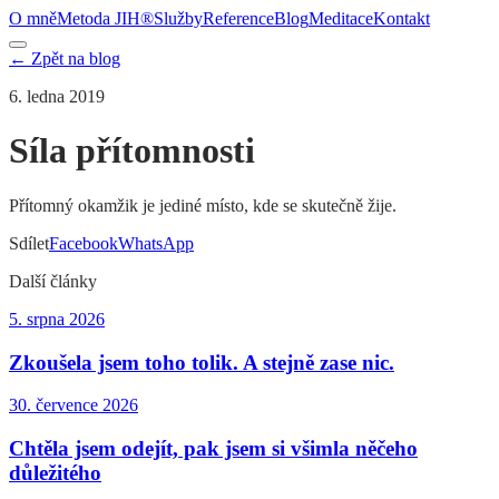
O mně
Metoda JIH®
Služby
Reference
Blog
Meditace
Kontakt
← Zpět na blog
6. ledna 2019
Síla přítomnosti
Přítomný okamžik je jediné místo, kde se skutečně žije.
Sdílet
Facebook
WhatsApp
Další články
5. srpna 2026
Zkoušela jsem toho tolik. A stejně zase nic.
30. července 2026
Chtěla jsem odejít, pak jsem si všimla něčeho
důležitého