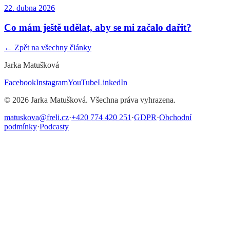
22. dubna 2026
Co mám ještě udělat, aby se mi začalo dařit?
← Zpět na všechny články
Jarka Matušková
Facebook
Instagram
YouTube
LinkedIn
©
2026
Jarka Matušková. Všechna práva vyhrazena.
matuskova@freli.cz
·
+420 774 420 251
·
GDPR
·
Obchodní
podmínky
·
Podcasty