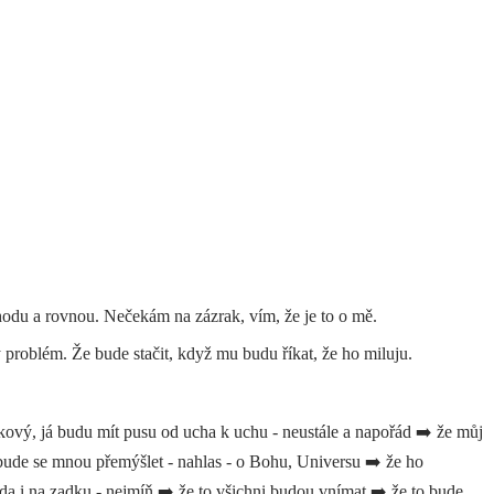
chodu a rovnou. Nečekám na zázrak, vím, že je to o mě.
 problém. Že bude stačit, když mu budu říkat, že ho miluju.
kový, já budu mít pusu od ucha k uchu - neustále a napořád ➡️ že můj
 bude se mnou přemýšlet - nahlas - o Bohu, Universu ➡️ že ho
teda i na zadku - nejmíň ➡️ že to všichni budou vnímat ➡️ že to bude