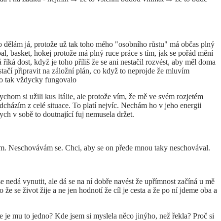
co dělám já, protože už tak toho mého "osobního růstu" má občas plný
asket, hokej protože má plný ruce práce s tím, jak se pořád mění
íká dost, když je toho příliš že se ani nestačil rozvést, aby měl doma
stačí připravit na záložní plán, co když to neprojde že mluvím
 to tak vždycky fungovalo
chom si užili kus Itálie, ale protože vím, že mě ve svém rozjetém
házím z celé situace. To platí nejvíc. Nechám ho v jeho energii
bych v sobě to doutnající fuj nemusela držet.
ním. Neschovávám se. Chci, aby se on přede mnou taky neschovával.
nedá vynutit, ale dá se na ní dobře navést že upřímnost začíná u mě
e se život žije a ne jen hodnotí že cíl je cesta a že po ní jdeme oba a
 je mu to jedno? Kde jsem si myslela něco jinýho, než řekla? Proč si