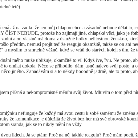
telné tetě)
vícená až na zadku že ten můj chlap nechce a zásadně nebude dělat to, 
NEBUDE, protože ho zajímají jiné, chlapské věci, jako je fotbal, b
 zadní a on vlastně má doma z úslužné holky nelítostnou ženskou, která ř
rošlo předtím, nemusí projít teď že reaguju okamžitě, takže se on ani ne
a myslím to smrtelně vážně, když se vrátí do starých kolejí s tím, že
dnání mého muže ubližuje, okamžitě to ví. Když řve, řvu. Ne proto, aby
o omílat dokola. Něco se přihodilo, dám jasně najevo svůj postoj a odc
lat něco jiného. Zanadávám si a to někdy hooodně jadrně, ale to proto, a
ebe jsem přísná a nekompromisně měním svůj život. Mluvím o tom před 
ávomlýnku nefunguje že každý má svou cestu k sobě samému že změna se 
zraky že komunikace je důležitá že život bez her má své obrovské kouzlo ž
potom sranda, jak se to nikdy mění na vždy
vou lidech. Já se ptám: Proč na něj takhle reaguju? Proč mám pocit, že