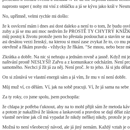
naprosto super ( nohy mi visí z obláčku a já se kývu jako král v Nesmr
No, upřímně, velmi rychle mi došlo:
že k osvícení mám i dnes asi dost daleko a není to o tom, že budu os
zuby a já se mu ani moc nedivím že PROSTĚ TY CHYTRÝ KNÍŽKY ČÍST 
můj postoj k životu protože jsem ho přestala poslouchat a stavím se na
asi desátou verzi ženský, na kterou si musí zase zvykat že to, co mu p
otevřeně a říkám pravdu - vždycky že říkám. "Se mnou, nebo beze mě" 
Zkrátka a dobře. Na nic si nehraju a jednám rovně a jasně. Když mi je
naštvání prostě NESLYŠÍ! Zařvu a z komunikace odcházím. Není proč t
samotného. Nechci jí žít já za něj. Není proč. Je to jeho. Já si jdu dě
On si zůstává ve vlastní energii sám a já vím, že mu v ní není dobře.
Můj muž ví, co dělám. Ví, jak na sobě pracuji. Ví, že já sama na s
Za ty roky, co jsme spolu, jsem pochopila:
že chlapa je potřeba ťuknout, aby na to mohl přijít sám že metoda k
a potom je nakažlivá že láskou a laskavostí a pravdou se dají dělat zá
vlastně nevíme jak cíl má vypadat že nikdy neříkej nikdy, protože je 
Možná to není všeobecný návod, ale já jiný nemám. Každý vztah je o d