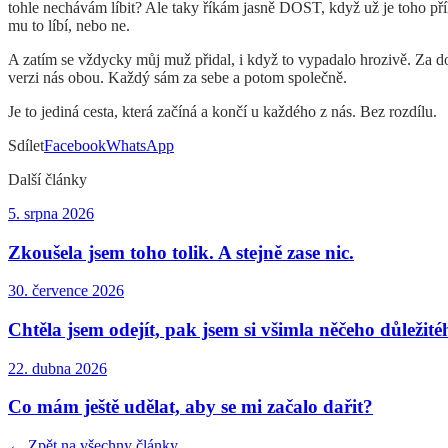
tohle nechávám líbit? Ale taky říkám jasně DOST, když už je toho pří
mu to líbí, nebo ne.
A zatím se vždycky můj muž přidal, i když to vypadalo hrozivě. Za do
verzi nás obou. Každý sám za sebe a potom společně.
Je to jediná cesta, která začíná a končí u každého z nás. Bez rozdílu.
Sdílet
Facebook
WhatsApp
Další články
5. srpna 2026
Zkoušela jsem toho tolik. A stejně zase nic.
30. července 2026
Chtěla jsem odejít, pak jsem si všimla něčeho důležité
22. dubna 2026
Co mám ještě udělat, aby se mi začalo dařit?
← Zpět na všechny články