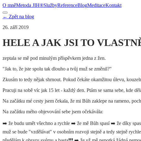
O mně
Metoda JIH®
Služby
Reference
Blog
Meditace
Kontakt
← Zpět na blog
26. září 2019
HELE A JAK JSI TO VLAST
zeptala se mě pod minulým příspěvkem jedna z žen.
"Jak to, že jste spolu tak dlouho a tvůj muž se změnil?"
Zkusím to tedy nějak shrnout. Pokud čekáte okamžitou úlevu, kouzeln
Pracuji na sobě víc jak 15 let - každý den. Ptám se sama sebe, kde dě
Na začátku mé cesty jsem čekala, že mi Bůh zaklepe na rameno, pochvá
Na začátku mého objevování sebe jsem očekávála:
➡️ že budu umět všechno a rychle ➡️ že mě Bůh spasí ➡️ že díky spase
muž se bude "vzdělávat" v osobním rozvoji stejně a tedy stejně rychl
předělám k obrazu svému a basta❗️❗️❗️ ➡️ že už mě nepotká žádná nemoc,