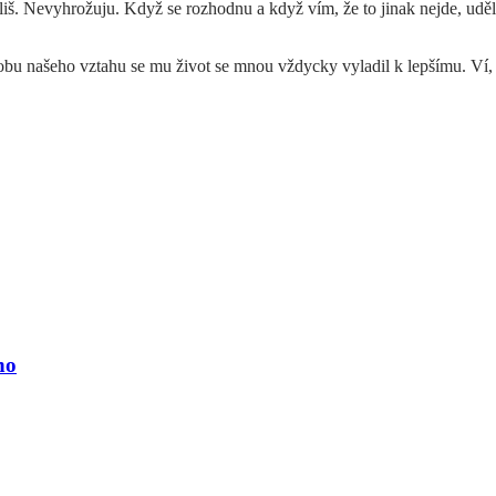
liš. Nevyhrožuju. Když se rozhodnu a když vím, že to jinak nejde, udě
bu našeho vztahu se mu život se mnou vždycky vyladil k lepšímu. Ví, že
ho