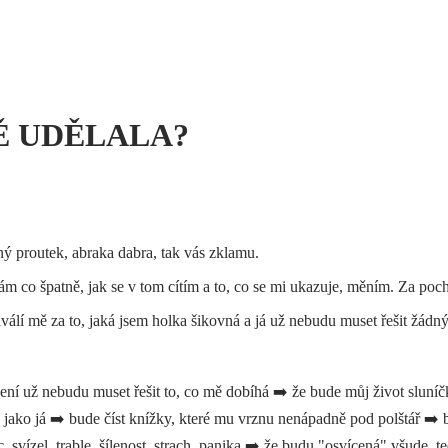
NĚ UDĚLALA?
ý proutek, abraka dabra, tak vás zklamu.
lám co špatně, jak se v tom cítím a to, co se mi ukazuje, měním. Za po
lí mě za to, jaká jsem holka šikovná a já už nebudu muset řešit žádný
ní už nebudu muset řešit to, co mě dobíhá ➡️ že bude můj život sluníč
e jako já ➡️ bude číst knížky, které mu vrznu nenápadně pod polštář ➡️
 svízel, trable, šílenost, strach, panika ➡️ že budu "osvícená" všude, 