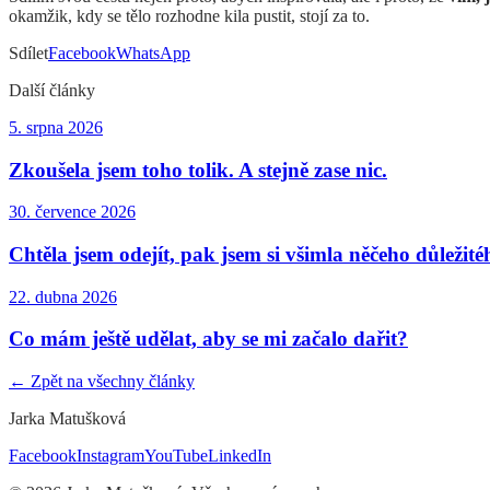
okamžik, kdy se tělo rozhodne kila pustit, stojí za to.
Sdílet
Facebook
WhatsApp
Další články
5. srpna 2026
Zkoušela jsem toho tolik. A stejně zase nic.
30. července 2026
Chtěla jsem odejít, pak jsem si všimla něčeho důležité
22. dubna 2026
Co mám ještě udělat, aby se mi začalo dařit?
← Zpět na všechny články
Jarka Matušková
Facebook
Instagram
YouTube
LinkedIn