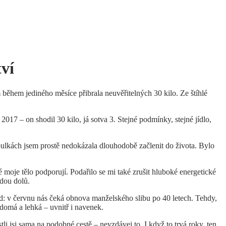
tví
během jediného měsíce přibrala neuvěřitelných 30 kilo. Ze štíhlé
17 – on shodil 30 kilo, já sotva 3. Stejné podmínky, stejné jídlo,
abulkách jsem prostě nedokázala dlouhodobě začlenit do života. Bylo
 moje tělo podporují. Podařilo se mi také zrušit hluboké energetické
jdou dolů.
d: v červnu nás čeká obnova manželského slibu po 40 letech. Tehdy,
ědomá a lehká – uvnitř i navenek.
stli jsi sama na podobné cestě – nevzdávej to. I když to trvá roky, ten