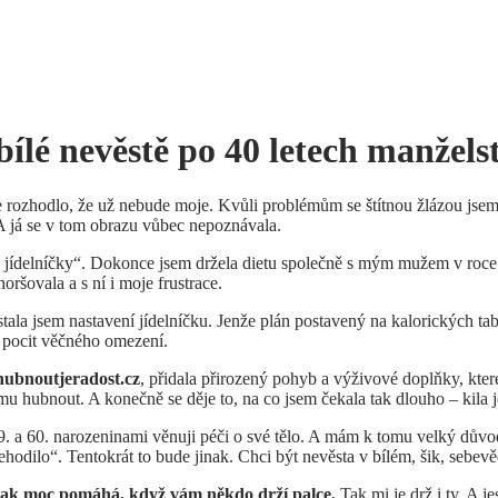
ílé nevěstě po 40 letech manžels
 rozhodlo, že už nebude moje. Kvůli problémům se štítnou žlázou jsem 
 A já se v tom obrazu vůbec nepoznávala.
 jídelníčky“. Dokonce jsem držela dietu společně s mým mužem v roce 20
oršovala a s ní i moje frustrace.
stala jsem nastavení jídelníčku. Jenže plán postavený na kalorických t
a pocit věčného omezení.
ubnoutjeradost.cz
, přidala přirozený pohyb a výživové doplňky, které
y mu hubnout. A konečně se děje to, na co jsem čekala tak dlouho – kila 
9. a 60. narozeninami věnuji péči o své tělo. A mám k tomu velký důvo
nehodilo“. Tentokrát to bude jinak. Chci být nevěsta v bílém, šik, sebev
jak moc pomáhá, když vám někdo drží palce.
Tak mi je drž i ty. A je