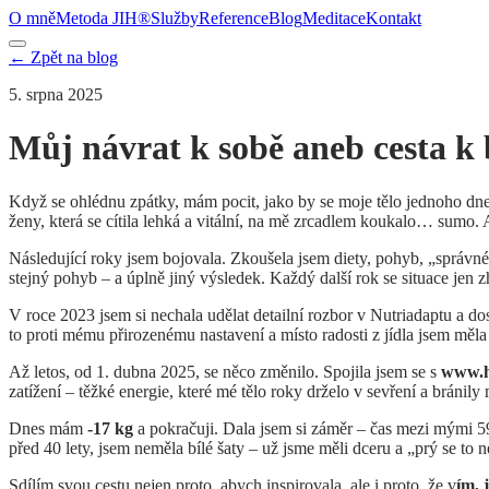
O mně
Metoda JIH®
Služby
Reference
Blog
Meditace
Kontakt
← Zpět na blog
5. srpna 2025
Můj návrat k sobě aneb cesta k b
Když se ohlédnu zpátky, mám pocit, jako by se moje tělo jednoho dne
ženy, která se cítila lehká a vitální, na mě zrcadlem koukalo… sumo.
Následující roky jsem bojovala. Zkoušela jsem diety, pohyb, „správné
stejný pohyb – a úplně jiný výsledek. Každý další rok se situace jen zh
V roce 2023 jsem si nechala udělat detailní rozbor v Nutriadaptu a do
to proti mému přirozenému nastavení a místo radosti z jídla jsem měl
Až letos, od 1. dubna 2025, se něco změnilo. Spojila jsem se s
www.h
zatížení – těžké energie, které mé tělo roky drželo v sevření a bránil
Dnes mám
-17 kg
a pokračuji. Dala jsem si záměr – čas mezi mými 5
před 40 lety, jsem neměla bílé šaty – už jsme měli dceru a „prý se to 
Sdílím svou cestu nejen proto, abych inspirovala, ale i proto, že v
ím, 