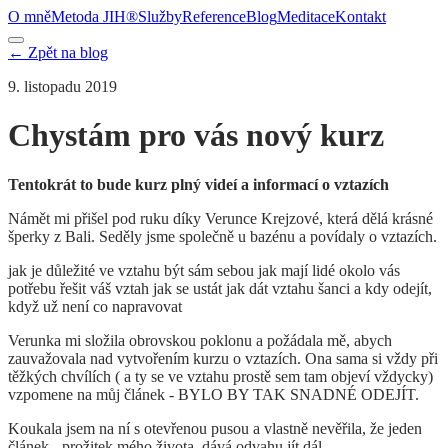
O mně
Metoda JIH®
Služby
Reference
Blog
Meditace
Kontakt
← Zpět na blog
9. listopadu 2019
Chystám pro vás nový kurz
Tentokrát to bude kurz plný videí a informací o vztazích
Námět mi přišel pod ruku díky Verunce Krejzové, která dělá krásné
šperky z Bali. Seděly jsme společně u bazénu a povídaly o vztazích.
jak je důležité ve vztahu být sám sebou jak mají lidé okolo vás
potřebu řešit váš vztah jak se ustát jak dát vztahu šanci a kdy odejít,
když už není co napravovat
Verunka mi složila obrovskou poklonu a požádala mě, abych
zauvažovala nad vytvořením kurzu o vztazích. Ona sama si vždy při
těžkých chvílích ( a ty se ve vztahu prostě sem tam objeví vždycky)
vzpomene na můj článek - BYLO BY TAK SNADNÉ ODEJÍT.
Koukala jsem na ní s otevřenou pusou a vlastně nevěřila, že jeden
článek - prožitek mého života, dává odvahu jít dál.