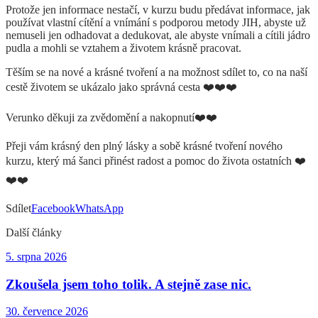
Protože jen informace nestačí, v kurzu budu předávat informace, jak
používat vlastní cítění a vnímání s podporou metody JIH, abyste už
nemuseli jen odhadovat a dedukovat, ale abyste vnímali a cítili jádro
pudla a mohli se vztahem a životem krásně pracovat.
Těším se na nové a krásné tvoření a na možnost sdílet to, co na naší
cestě životem se ukázalo jako správná cesta ❤️❤️❤️
Verunko děkuji za zvědomění a nakopnutí❤️❤️
Přeji vám krásný den plný lásky a sobě krásné tvoření nového
kurzu, který má šanci přinést radost a pomoc do života ostatních ❤️
❤️❤️
Sdílet
Facebook
WhatsApp
Další články
5. srpna 2026
Zkoušela jsem toho tolik. A stejně zase nic.
30. července 2026