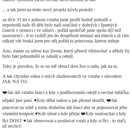
... a tak jsem na tento nový projekt kývla protože :
za těch 33 let v jednom vztahu jsme prošli hodně pohodlí a
nepohodlí naše tři děti byly naši součástí v dobrých i špatných
časech v nemoci i ve zdraví - pořád společně jsme spolu dýl než
sourozenci - ti to vydrží jen do dospělosti nemusí ani mluvit a já vím
odkud vítr fouká jsem pro něj pořád ta princezna, kterou miluje
Ano, máme za sebou kus života, který přinesl všehochuť a někdy by
bylo fakt jednodušší se zabalit a odejít.
Taky je pravdou, že se na mě obrací dost žen o radu, jak na to.
A tak chystám videa o mých zkušenostech ve vztahu s návodem
JAK NA TO.
❤️Jak dát vztahu šanci a kdy s poděkovaním odejít a nechat miláčka
nějaké jiné paní. ♥️Kdy dělat radost a jak přestat sloužit. ❤️Jak
pracovat na sobě a tomu druhému dát šanci aby se poposouval jeho
vlastním tempem ♥️Kde ubrat a kde přidat ❤️Kdy naslouchat a kdy
říct DOST ♥️Jak obnovovat a posilovat vztah a kdy si říct - to stačí,
už nechci!