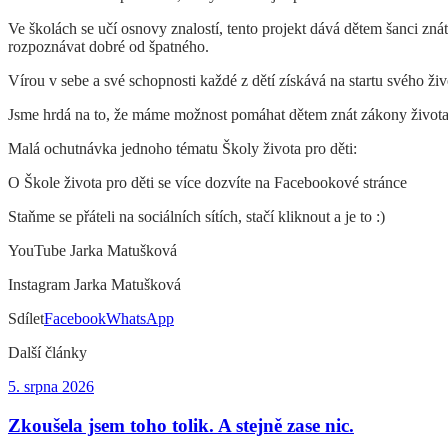
Ve školách se učí osnovy znalostí, tento projekt dává dětem šanci zn
rozpoznávat dobré od špatného.
Vírou v sebe a své schopnosti každé z dětí získává na startu svého živo
Jsme hrdá na to, že máme možnost pomáhat dětem znát zákony života. Těš
Malá ochutnávka jednoho tématu Školy života pro děti:
O Škole života pro děti se více dozvíte na Facebookové stránce
Staňme se přáteli na sociálních sítích, stačí kliknout a je to :)
YouTube Jarka Matušková
Instagram Jarka Matušková
Sdílet
Facebook
WhatsApp
Další články
5. srpna 2026
Zkoušela jsem toho tolik. A stejně zase nic.