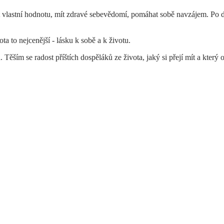
át vlastní hodnotu, mít zdravé sebevědomí, pomáhat sobě navzájem. Po d
ta to nejcenější - lásku k sobě a k životu.
ím se radost příštích dospěláků ze života, jaký si přejí mít a který ob