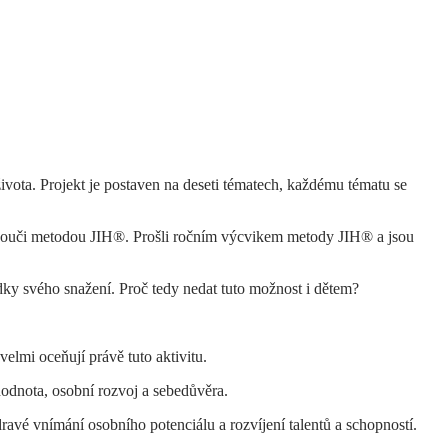
h života. Projekt je postaven na deseti tématech, každému tématu se
tní kouči metodou JIH®. Prošli ročním výcvikem metody JIH® a jsou
ledky svého snažení. Proč tedy nedat tuto možnost i dětem?
lmi oceňují právě tuto aktivitu.
ehodnota, osobní rozvoj a sebedůvěra.
ravé vnímání osobního potenciálu a rozvíjení talentů a schopností.