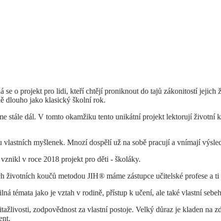
á se o projekt pro lidi, kteří chtějí proniknout do tajů zákonitostí jejic
ě dlouho jako klasický školní rok.
jeme stále dál. V tomto okamžiku tento unikátní projekt lektorují živo
sílu vlastních myšlenek. Mnozí dospělí už na sobě pracují a vnímají výs
vznikl v roce 2018 projekt pro děti - školáky.
h životních koučů metodou JIH® máme zástupce učitelské profese a ti ve
ná témata jako je vztah v rodině, přístup k učení, ale také vlastní seb
ažlivosti, zodpovědnost za vlastní postoje. Velký důraz je kladen na zd
ent.