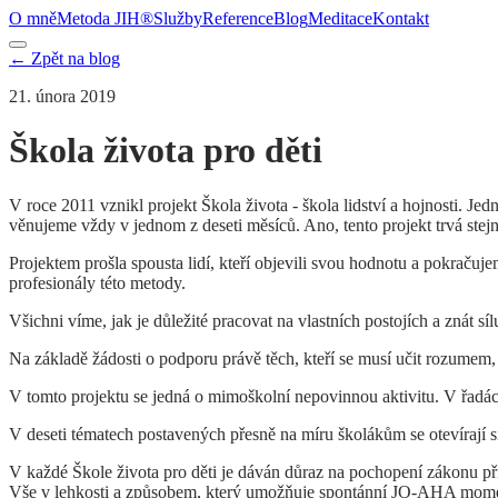
O mně
Metoda JIH®
Služby
Reference
Blog
Meditace
Kontakt
← Zpět na blog
21. února 2019
Škola života pro děti
V roce 2011 vznikl projekt Škola života - škola lidství a hojnosti. Jedn
věnujeme vždy v jednom z deseti měsíců. Ano, tento projekt trvá stejn
Projektem prošla spousta lidí, kteří objevili svou hodnotu a pokraču
profesionály této metody.
Všichni víme, jak je důležité pracovat na vlastních postojích a znát 
Na základě žádosti o podporu právě těch, kteří se musí učit rozumem, 
V tomto projektu se jedná o mimoškolní nepovinnou aktivitu. V řadác
V deseti tématech postavených přesně na míru školákům se otevírají sil
V každé Škole života pro děti je dáván důraz na pochopení zákonu přit
Vše v lehkosti a způsobem, který umožňuje spontánní JO-AHA mom