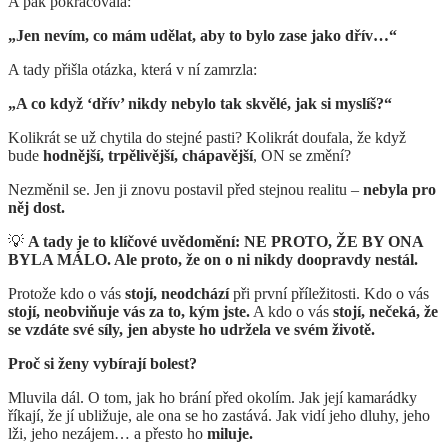
A pak pokračovala:
„Jen nevím, co mám udělat, aby to bylo zase jako dřív…“
A tady přišla otázka, která v ní zamrzla:
„A co když ‘dřív’ nikdy nebylo tak skvělé, jak si myslíš?“
Kolikrát se už chytila do stejné pasti? Kolikrát doufala, že když
bude
hodnější, trpělivější, chápavější
, ON se změní?
Nezměnil se. Jen ji znovu postavil před stejnou realitu –
nebyla pro
něj dost.
💡
A tady je to klíčové uvědomění:
NE PROTO, ŽE BY ONA
BYLA MÁLO. Ale proto, že on o ni nikdy doopravdy nestál.
Protože kdo o vás
stojí, neodchází
při první příležitosti. Kdo o vás
stojí, neobviňuje vás za to, kým jste.
A kdo o vás
stojí, nečeká, že
se vzdáte své síly, jen abyste ho udržela ve svém životě.
Proč si ženy vybírají bolest?
Mluvila dál. O tom, jak ho brání před okolím. Jak její kamarádky
říkají, že jí ubližuje, ale ona se ho zastává. Jak vidí jeho dluhy, jeho
lži, jeho nezájem… a přesto ho
miluje.