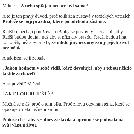
Miluje…
A nebo spíš jen nechce být sama?
A to je ten pravý důvod, proč tolik žen zůstává v toxických vztazích.
Protože se bojí prázdna, které po odchodu zůstane.
Radši se nechají ponižovat, než aby se postavily na vlastní nohy.
Radši budou doufat, než aby si přiznaly pravdu. Radši budou hrát
roli oběti, než aby přijaly, že
nikdo jiný než ony samy jejich život
nezmění.
A tak jsem se jí zeptala:
„Jakou hodnotu v sobě vidíš, když dovoluješ, aby s tebou někdo
takhle zacházel?“
A odpověď? Mlčení.
JAK DLOUHO JEŠTĚ?
Možná se ptáš, proč o tom píšu. Proč znovu otevírám téma, které se
opakuje v nekonečném kruhu.
Protože chci,
aby ses dnes zastavila a upřímně se podívala na
svůj vlastní život.