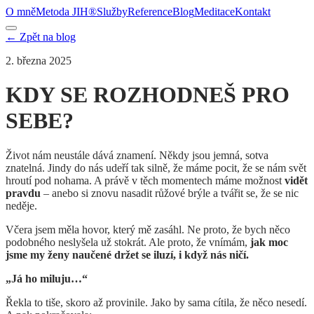
O mně
Metoda JIH®
Služby
Reference
Blog
Meditace
Kontakt
← Zpět na blog
2. března 2025
KDY SE ROZHODNEŠ PRO
SEBE?
Život nám neustále dává znamení. Někdy jsou jemná, sotva
znatelná. Jindy do nás udeří tak silně, že máme pocit, že se nám svět
hroutí pod nohama. A právě v těch momentech máme možnost
vidět
pravdu
– anebo si znovu nasadit růžové brýle a tvářit se, že se nic
neděje.
Včera jsem měla hovor, který mě zasáhl. Ne proto, že bych něco
podobného neslyšela už stokrát. Ale proto, že vnímám,
jak moc
jsme my ženy naučené držet se iluzí, i když nás ničí.
„Já ho miluju…“
Řekla to tiše, skoro až provinile. Jako by sama cítila, že něco nesedí.