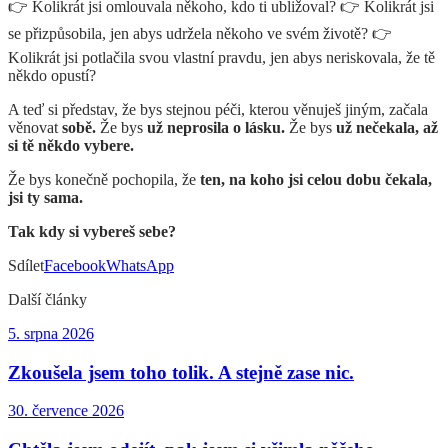
👉 Kolikrát jsi omlouvala někoho, kdo ti ubližoval? 👉 Kolikrát jsi
se přizpůsobila, jen abys udržela někoho ve svém životě? 👉
Kolikrát jsi potlačila svou vlastní pravdu, jen abys neriskovala, že tě
někdo opustí?
A teď si představ, že bys stejnou péči, kterou věnuješ jiným, začala
věnovat
sobě.
Že bys
už neprosila o lásku.
Že bys
už nečekala, až
si tě někdo vybere.
Že bys konečně pochopila, že
ten, na koho jsi celou dobu čekala,
jsi ty sama.
Tak kdy si vybereš sebe?
Sdílet
Facebook
WhatsApp
Další články
5. srpna 2026
Zkoušela jsem toho tolik. A stejně zase nic.
30. července 2026